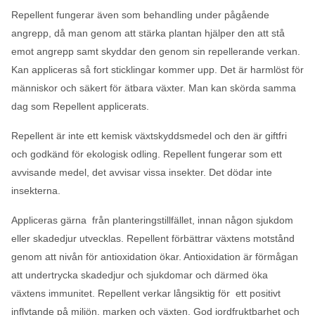
Repellent fungerar även som behandling under pågående
angrepp, då man genom att stärka plantan hjälper den att stå
emot angrepp samt skyddar den genom sin repellerande verkan.
Kan appliceras så fort sticklingar kommer upp. Det är harmlöst för
människor och säkert för ätbara växter. Man kan skörda samma
dag som Repellent applicerats.
Repellent är inte ett kemisk växtskyddsmedel och den är giftfri
och godkänd för ekologisk odling. Repellent fungerar som ett
avvisande medel, det avvisar vissa insekter. Det dödar inte
insekterna.
Appliceras gärna från planteringstillfället, innan någon sjukdom
eller skadedjur utvecklas. Repellent förbättrar växtens motstånd
genom att nivån för antioxidation ökar. Antioxidation är förmågan
att undertrycka skadedjur och sjukdomar och därmed öka
växtens immunitet. Repellent verkar långsiktig för ett positivt
inflytande på miljön, marken och växten. God jordfruktbarhet och