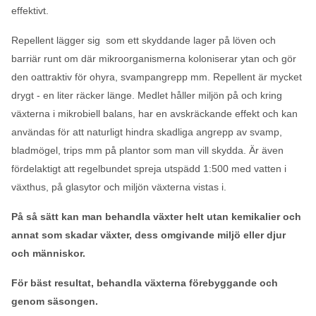
effektivt.
Repellent lägger sig som ett skyddande lager på löven och
barriär runt om där mikroorganismerna koloniserar ytan och gör
den oattraktiv för ohyra, svampangrepp mm. Repellent är mycket
drygt - en liter räcker länge. Medlet håller miljön på och kring
växterna i mikrobiell balans, har en avskräckande effekt och kan
användas för att naturligt hindra skadliga angrepp av svamp,
bladmögel, trips mm på plantor som man vill skydda. Är även
fördelaktigt att regelbundet spreja utspädd 1:500 med vatten i
växthus, på glasytor och miljön växterna vistas i.
På så sätt kan man behandla växter helt utan kemikalier och
annat som skadar växter, dess omgivande miljö eller djur
och människor.
För bäst resultat, behandla växterna förebyggande och
genom säsongen.