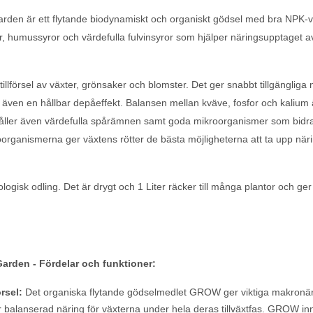
den är ett flytande biodynamiskt och organiskt gödsel med bra NPK-
r, humussyror och värdefulla fulvinsyror som hjälper näringsupptaget a
llförsel av växter, grönsaker och blomster. Det ger snabbt tillgänglig
 även en hållbar depåeffekt. Balansen mellan kväve, fosfor och kalium ä
åller även värdefulla spårämnen samt goda mikroorganismer som bidrar t
roorganismerna ger växtens rötter de bästa möjligheterna att ta upp när
gisk odling. Det är drygt och 1 Liter räcker till många plantor och ger
arden - Fördelar och funktioner:
rsel:
Det organiska flytande gödselmedlet GROW ger viktiga makronä
er balanserad näring för växterna under hela deras tillväxtfas. GROW inn