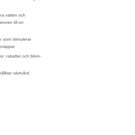
ra vatten och
mnen till en
r som stimulerar
dknäppar.
r, rabatter och blom-
hållbar växtvård.