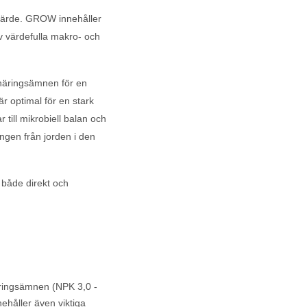
värde. GROW innehåller
v värdefulla makro- och
a näringsämnen för en
r optimal för en stark
ill mikrobiell balan och
ingen från jorden i den
 både direkt och
ringsämnen (NPK 3,0 -
ehåller även viktiga