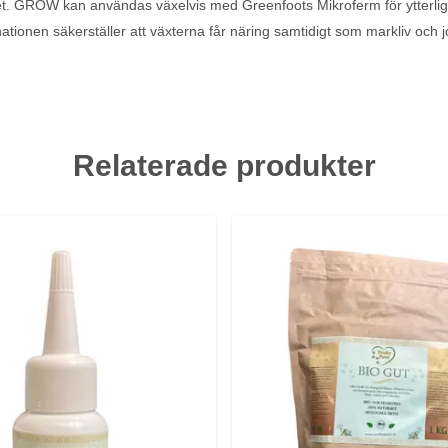
tet. GROW kan användas växelvis med Greenfoots Mikroferm för ytterliga
ionen säkerställer att växterna får näring samtidigt som markliv och jo
Relaterade produkter