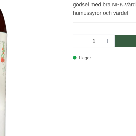
gödsel med bra NPK-värde
humussyror och värdef
I lager