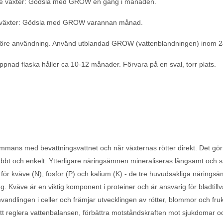
e växter: Gödsla med GROW en gång i månaden.
e växter: Gödsla med GROW varannan månad.
t före användning. Använd utblandad GROW (vattenblandningen) inom 
pnad flaska håller ca 10-12 månader. Förvara på en sval, torr plats.
lsammans med bevattningsvattnet och når växternas rötter direkt. Det gö
nabbt och enkelt. Ytterligare näringsämnen mineraliseras långsamt och s
 för kväve (N), fosfor (P) och kalium (K) - de tre huvudsakliga näring
ling. Kväve är en viktig komponent i proteiner och är ansvarig för bladtill
vandlingen i celler och främjar utvecklingen av rötter, blommor och fruk
t reglera vattenbalansen, förbättra motståndskraften mot sjukdomar o