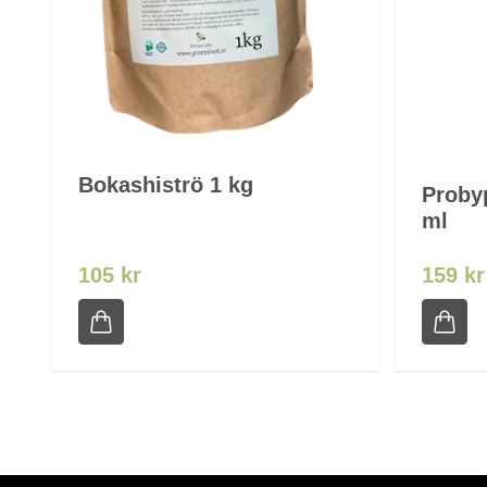
Bokashiströ 1 kg
Proby
ml
105 kr
159 kr