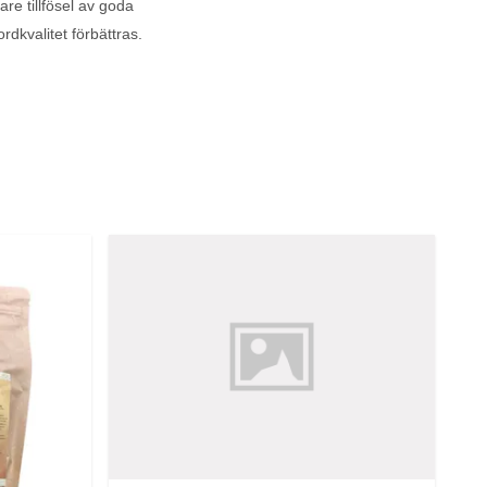
re tillfösel av goda
rdkvalitet förbättras.