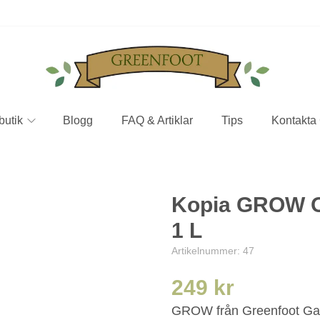
butik
Blogg
FAQ & Artiklar
Tips
Kontakta
Kopia GROW Or
1 L
Artikelnummer:
47
249 kr
GROW från Greenfoot Gard