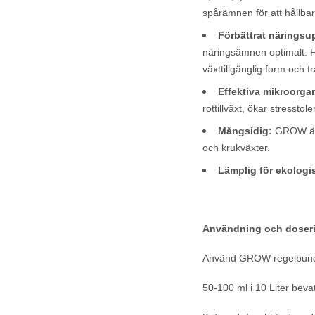
spårämnen för att hållbart
Förbättrat näringsu
näringsämnen optimalt. F
växttillgänglig form och t
Effektiva mikroorgan
rottillväxt, ökar stresst
Mångsidig:
GROW är i
och krukväxter.
Lämplig för ekologi
Användning och doser
Använd GROW regelbundet
50-100 ml i 10 Liter beva