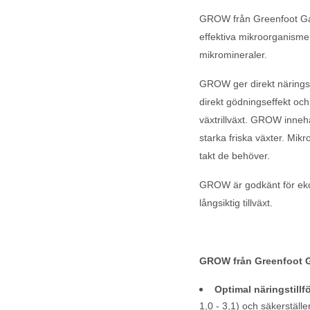
GROW från Greenfoot Gar
effektiva mikroorganisme
mikromineraler.
GROW ger direkt näringsti
direkt gödningseffekt och
växtrillväxt. GROW inneh
starka friska växter. Mik
takt de behöver.
GROW är godkänt för ekolo
långsiktig tillväxt.
GROW från Greenfoot G
Optimal näringstillfö
1,0 - 3,1) och säkerställ