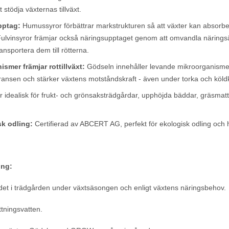
 stödja växternas tillväxt.
pptag:
Humussyror förbättrar markstrukturen så att växter kan absorbe
ulvinsyror främjar också näringsupptaget genom att omvandla näringsä
ransportera dem till rötterna.
ismer främjar rottillväxt:
Gödseln innehåller levande mikroorganisme
oleransen och stärker växtens motståndskraft - även under torka och köl
dealisk för frukt- och grönsaksträdgårdar, upphöjda bäddar, gräsmatto
sk odling:
Certifierad av ABCERT AG, perfekt för ekologisk odling och 
ing:
 i trädgården under växtsäsongen och enligt växtens näringsbehov.
ttningsvatten.