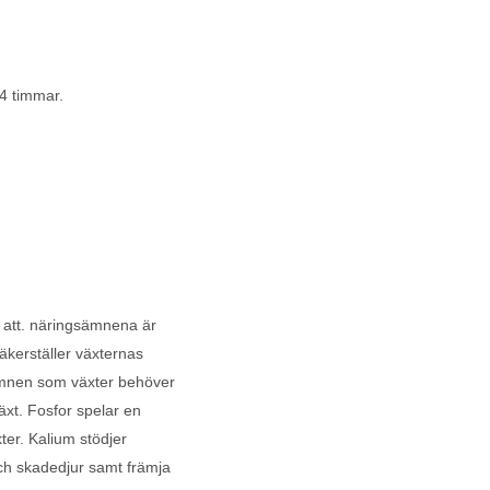
24 timmar.
r att. näringsämnena är
äkerställer växternas
sämnen som växter behöver
växt. Fosfor spelar en
ter. Kalium stödjer
ch skadedjur samt främja