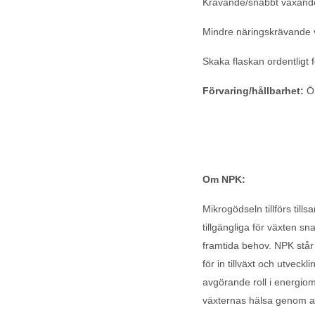
Krävande/snabbt växand
Mindre näringskrävand
Skaka flaskan ordentlig
Förvaring/hållbarhet:
Öp
Om NPK:
Mikrogödseln tillförs til
tillgängliga för växten s
framtida behov. NPK står
för in tillväxt och utveck
avgörande roll i energiom
växternas hälsa genom at