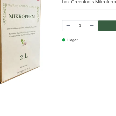
box.Greenfoots Mikroferm
I lager