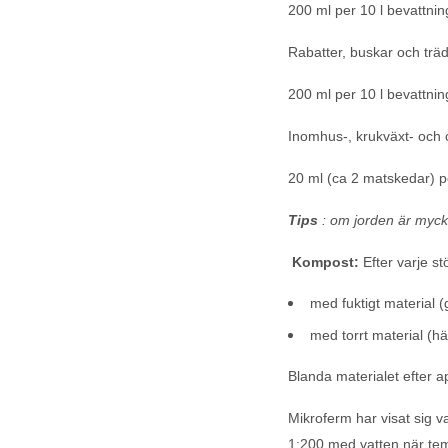
200 ml per 10 l bevattni
Rabatter, buskar och träd
200 ml per 10 l bevattni
Inomhus-, krukväxt- och 
20 ml (ca 2 matskedar) pe
Tips
: om jorden är myck
Kompost:
Efter varje st
med fuktigt material (g
med torrt material (hä
Blanda materialet efter a
Mikroferm har visat sig v
1:200 med vatten när tem