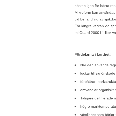
hösten igen för bästa resu
Mikroferm kan användas s
vid behandling av sjukdo
För längre verkan vid sp
ml Guard 2000 i 1 liter v
Fördelarna i korthet:
När den används regel
lockar till sig önsk
förbättrar markstrukt
omvandlar organiskt 
Tidigare definierade 
högre marktemperatu
växtlighet som börjar 