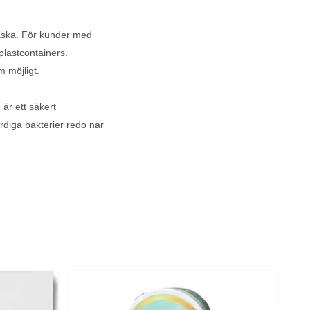
laska. För kunder med
plastcontainers.
m möjligt.
är ett säkert
diga bakterier redo när