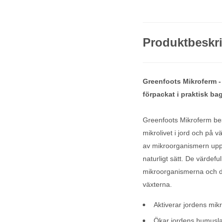
Produktbeskr
Greenfoots Mikroferm -
förpackat i praktisk ba
Greenfoots Mikroferm be
mikrolivet i jord och på 
av mikroorganismern uppst
naturligt sätt. De värdef
mikroorganismerna och dag
växterna.
Aktiverar jordens mikro
Ökar jordens humusl