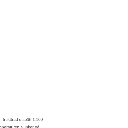
 fruktträd utspätt 1:100 -
mperaturen sjunker på