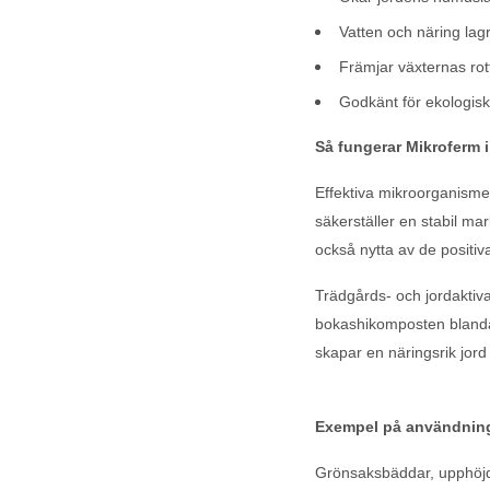
Vatten och näring lagr
Främjar växternas rott
Godkänt för ekologisk
Så fungerar Mikroferm 
Effektiva mikroorganismer
säkerställer en stabil ma
också nytta av de positiv
Trädgårds- och jordaktiv
bokashikomposten blandat
skapar en näringsrik jord s
Exempel på användning
Grönsaksbäddar, upphöjd