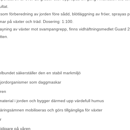
ltat.
om förberedning av jorden före sådd, blötläggning av fröer, sprayas 
mar på växter och träd. Dosering: 1:100.
rayning av växter mot svampangrepp, finns vidhäftningsmedlet Guard 
atten.
bundet säkerställer den en stabil markmiljö
ade jordorganismer som daggmaskar
uren
material i jorden och bygger därmed upp värdefull humus
näringsämnen mobiliseras och görs tillgängliga för växter
r
tidigare på våren