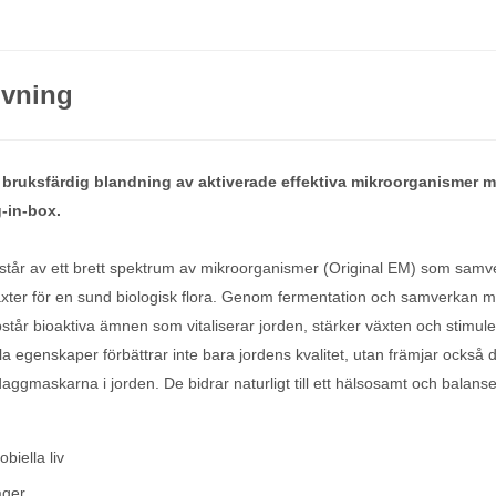
ivning
 bruksfärdig blandning av aktiverade effektiva mikroorganismer m
g-in-box.
står av ett brett spektrum av mikroorganismer (Original EM) som sam
växter för en sund biologisk flora. Genom fermentation och samverkan m
år bioaktiva ämnen som vitaliserar jorden, stärker växten och stimulerar
ulla egenskaper förbättrar inte bara jordens kvalitet, utan främjar också
gmaskarna i jorden. De bidrar naturligt till ett hälsosamt och balanse
biella liv
ager