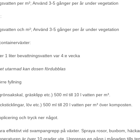
ngsvatten per m²; Använd 3-5 gånger per år under vegetation
:
ngsvatten och m²; Använd 3-5 gånger per år under vegetation
containerväxter:
r 1 liter bevattningsvatten var 4:e vecka
et utarmad kan dosen fördubblas
örre fyllning
rönsakskal, gräsklipp etc.) 500 ml till 10 l vatten per m³.
cksticklingar, löv etc.) 500 ml till 20 l vatten per m³ över komposten.
pplicering och tryck ner något.
ara effektivt vid svampangrepp på växter. Spraya rosor, buxbom, häckar,
peraturen är över 10 grader ute. Upprepas en gång i månaden tills te