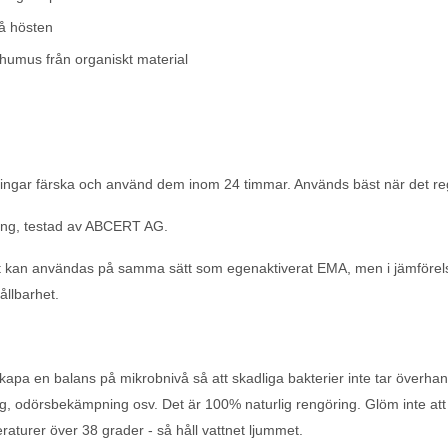
på hösten
 humus från organiskt material
sningar färska och använd dem inom 24 timmar. Används bäst när det reg
ling, testad av ABCERT AG.
t kan användas på samma sätt som egenaktiverat EMA, men i jämförel
ållbarhet.
kapa en balans på mikrobnivå så att skadliga bakterier inte tar överha
g, odörsbekämpning osv. Det är 100% naturlig rengöring. Glöm inte at
raturer över 38 grader - så håll vattnet ljummet.