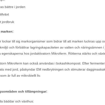
as bättre i jorden
illväxt
t jordbruk
i marken:
 lockar till sig markorganismer som bidrar till att marken luckras upp oc
rkmiljö och förbättrar lagringskapaciteten av vatten och näringsämnen i
a egenskaperna hos jordaktivatorn Mikroferm. Rötterna stärks och växtens
atorn Mikroferm kan också användas i bokashikompost. Efter fermenter
s med jord, påskyndar EM nedbrytningen och stimulerar daggmaskaktiv
om är full av mikrobiellt liv.
sområden och tillämpningar:
a bäddar och växthus: