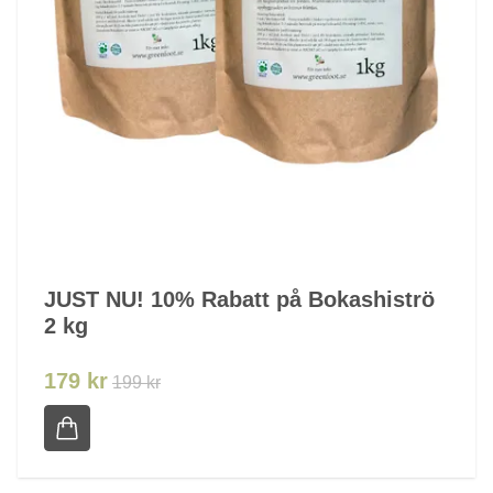
JUST NU! 10% Rabatt på Bokashiströ
2 kg
179 kr
199 kr