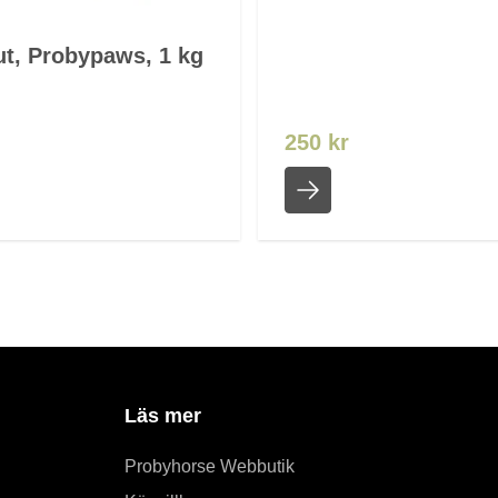
ut, Probypaws, 1 kg
250 kr
Läs mer
Probyhorse Webbutik