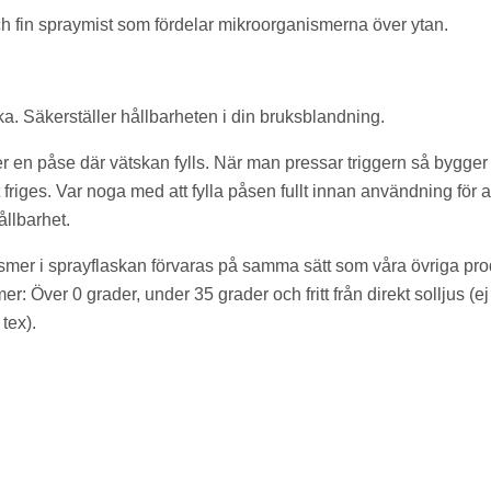
h fin spraymist som fördelar mikroorganismerna över ytan.
aska. Säkerställer hållbarheten i din bruksblandning.
r en påse där vätskan fylls. När man pressar triggern så bygger 
 friges. Var noga med att fylla påsen fullt innan användning för a
llbarhet.
mer i sprayflaskan förvaras på samma sätt som våra övriga pro
: Över 0 grader, under 35 grader och fritt från direkt solljus (e
tex).