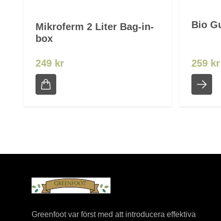
Bio G
Mikroferm 2 Liter Bag-in-
box
249 kr
259 kr
Greenfoot var först med att introducera effektiva