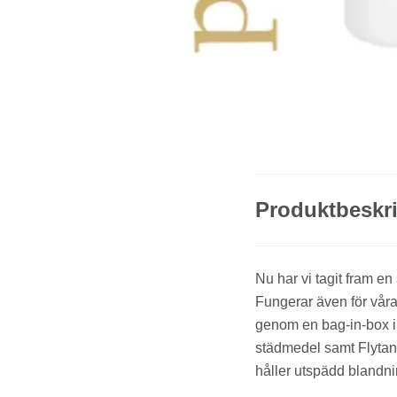
Produktbeskr
Nu har vi tagit fram e
Fungerar även för vår
genom en bag-in-box in
städmedel samt Flytand
håller utspädd blandni